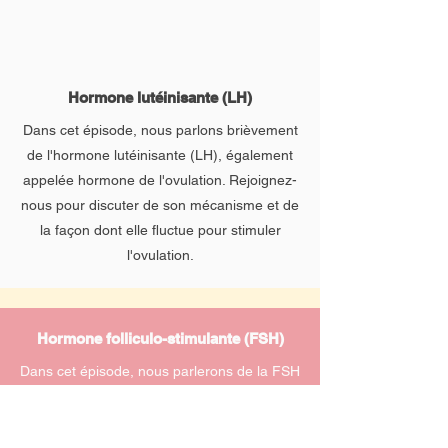
Hormone lutéinisante (LH)
Dans cet épisode, nous parlons brièvement
de l'hormone lutéinisante (LH), également
appelée hormone de l'ovulation. Rejoignez-
nous pour discuter de son mécanisme et de
la façon dont elle fluctue pour stimuler
l'ovulation.
Hormone folliculo-stimulante (FSH)
Dans cet épisode, nous parlerons de la FSH
(Follicle Stimulating Hormone), l'hormone
de la ménopause, et de son augmentation
caractéristique tout au long de la vie d'une