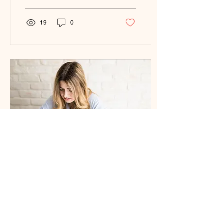
en dehors...
19
0
28 mai 2024
∙
3
min
SOPK et Infertilité
Le syndrome des ovaires