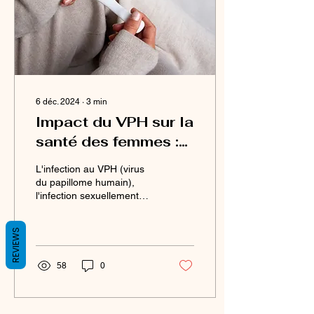
6 déc. 2024
∙
3
min
Impact du VPH sur la
santé des femmes :
fertilité, grossesse et
L'infection au VPH (virus
informations sur le
du papillome humain),
l'infection sexuellement
traitement
transmissible la plus
courante, expose les
REVIEWS
femmes à un risque...
58
0