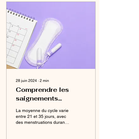
28 juin 2024
∙
2
min
Comprendre les
saignements
vaginaux anormaux :
La moyenne du cycle varie
causes, diagnostic
entre 21 et 35 jours, avec
des menstruations durant
et options de
de quelques jours à une
traitement
semaine. Tout saignement