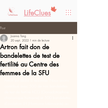
LifeClues
Post
Joanna Tang
20 sept. 2022
1 min de lecture
Artron fait don de
bandelettes de test de
fertilité au Centre des
femmes de la SFU
Artron est dédié à redonner. Nous avons 
contribué avec 500 de nos bandelettes 
de test de fertilité hCG (Gonadotrophine 
chorionique humaine) et 500 bandelettes 
d'ovulation LH (Hormone lutéinisante) au 