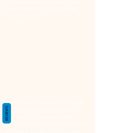
Centre des femmes de la Simon Fraser 
Student Society (SFSS) à l'Université 
Simon Fraser (SFU).
La HCG est une hormone qui est libérée 
REVIEWS
au cours des premières étapes de la 
fécondation. Par conséquent, elles 
peuvent être utilisées pour déterminer une 
grossesse à un stade précoce. D'autre 