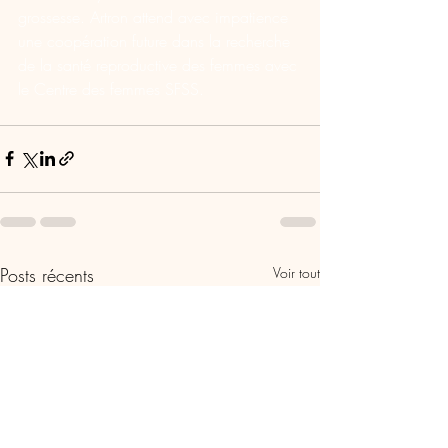
grossesse. Artron attend avec impatience 
une coopération future dans la recherche 
de la santé reproductive des femmes avec 
le Centre des femmes SFSS.
Posts récents
Voir tout