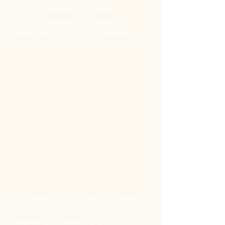
part, les bandelettes de LH pour 
l'ovulation peuvent être utilisées pour 
détecter une augmentation des taux de 
LH, ce qui indique l'ovulation.
Nous sommes heureux que nos produits 
puissent aider davantage de femmes à 
suivre leur cycle menstruel et leur 